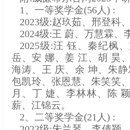
1、一等奖学金(56人) :
2023级:赵玖茹、邢登
2024级:王 蔚、万慧霖、
2025级:汪 钰、秦纪
岳、安 娜、姜 江、胡 
海涛、王 庆、余 坤、朱
包凯玲、张恩慧、朱笑笑、
月、丁 婕、李林林、陈 
薪、江锦云。
2、二等奖学金(21人) :
2023级:朱兰琴、李倩