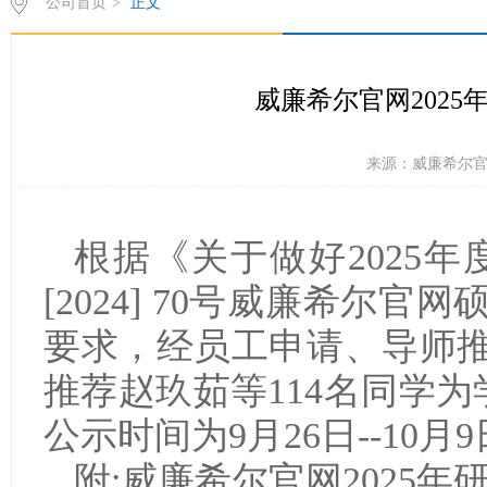
公司首页
>
正文
威廉希尔官网202
来源：威廉希尔官网 
根据《关于做好2025
[2024] 70号威廉希
要求，经员工申请、导师
推荐赵玖茹等114名同学
公示时间为9月26日--10月9
附:威廉希尔官网2025