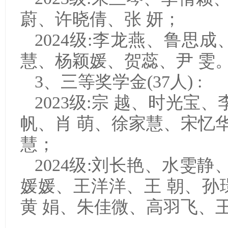
蔚、许晓倩、张 妍；
2024级:李龙燕、鲁思
慧、杨颖媛、贺蕊、尹 雯
3、三等奖学金(37人) :
2023级:宗 越、时光
帆、肖 萌、徐家慧、宋忆
慧；
2024级:刘长艳、水
媛媛、王洋洋、王 朝、孙
黄 娟、朱佳微、高羽飞、王